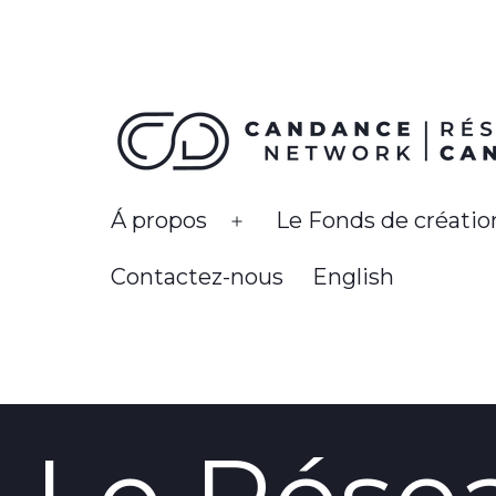
Skip
to
content
Réseau
Á propos
Le Fonds de créatio
Open
CanDanse
menu
Contactez-nous
English