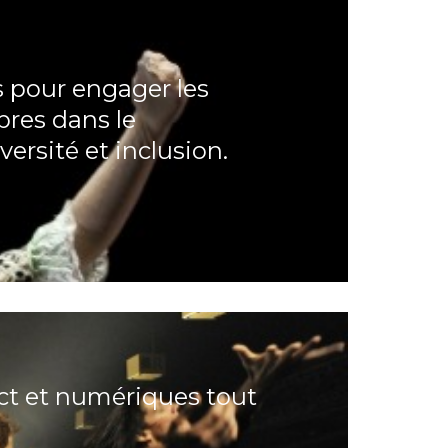
s pour engager les
res dans le
ersité et inclusion.
ct et numériques tout