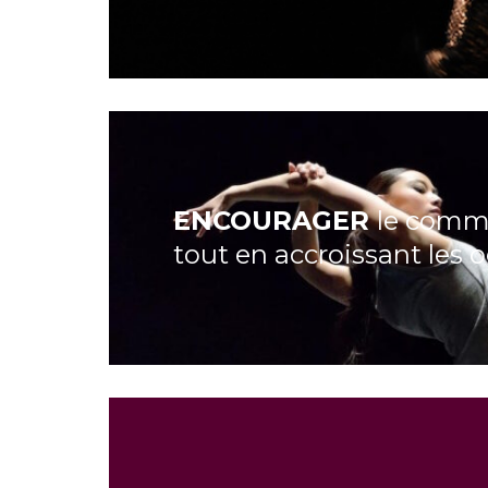
ENCOURAGER
le commi
tout en accroissant les 