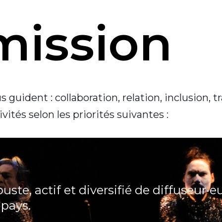
mission
 guident : collaboration, relation, inclusion, 
vités selon les priorités suivantes :
uste, actif et diversifié de diffuseur·e
 pays.