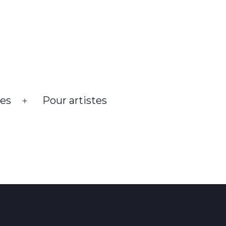
es
Pour artistes
Open
menu