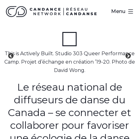
Skip
Réseau
Menu
to
CanDanse
content
This is Actively Built. Studio 303 Queer Performance
Camp. Projet d’échange en création ’19-20. Photo de
David Wong.
Le réseau national de
diffuseurs de danse du
Canada – se connecter et
collaborer pour favoriser
une écologie de la danse