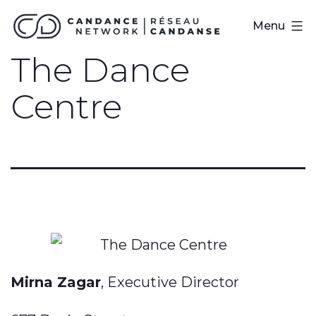
Skip
Réseau
Menu
to
CanDanse
The Dance
content
Centre
Mirna Zagar
, Executive Director