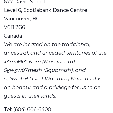
677 Davie Street
Level 6, Scotiabank Dance Centre
Vancouver, BC
V6B 2G6
Canada
We are located on the traditional,
ancestral, and unceded territories of the
xʷməθkʷəy̓əm (Musqueam),
Sḵwx̱wú7mesh (Squamish), and
səlilwətaɬ (Tsleil-Waututh) Nations. It is
an honour and a privilege for us to be
guests in their lands.
Tel: (604) 606-6400