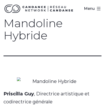
Skip
Réseau
Menu
to
CanDanse
Mandoline
content
Hybride
Priscilla Guy
, Directrice artistique et
codirectrice générale