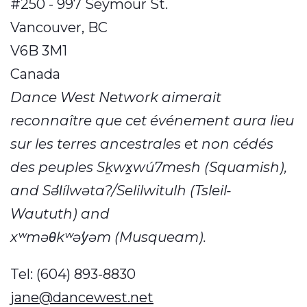
#250 - 997 Seymour St.
Vancouver, BC
V6B 3M1
Canada
Dance West Network aimerait
reconnaître que cet événement aura lieu
sur les terres ancestrales et non cédés
des peuples Sḵwx̱wú7mesh (Squamish),
and Səl̓ílwətaʔ/Selilwitulh (Tsleil-
Waututh) and
xʷməθkʷəy̓əm (Musqueam).
Tel: (604) 893-8830
jane@dancewest.net