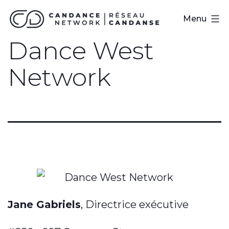
Skip
Réseau
Menu
to
CanDanse
Dance West
content
Network
Jane Gabriels
, Directrice exécutive